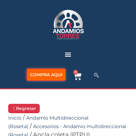
0
COMPRA AQUI
Regresar
/
Inicio
Andamio Multidireccional
/
(Roseta)
Accesorios - Andamio multidireccional
/ Ancla coleta (PTPU)
(Roseta)