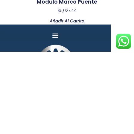
Módulo Marco Puente
$
5,027.44
Añadir Al Carrito
*Todos los precios incluyen IVA.
Andamios y Proyectos Torres, S.A. de C.V ©
Derechos reservados 2026
Aviso de privacidad